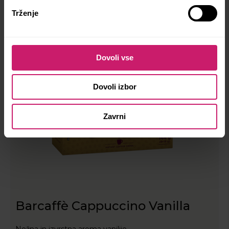
Trženje
Dovoli vse
Dovoli izbor
Zavrni
Barcaffè Cappuccino Vanilla