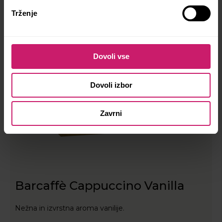
Trženje
Dovoli vse
Dovoli izbor
Zavrni
Barcaffè Cappuccino Vanilla
Nežna in izvrstna aroma vanilije.