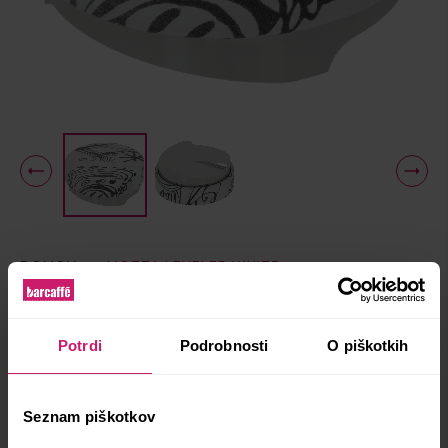
DOMOV
MOTTA LEVELER WHITE
Motta Leveler White
Potrdi
Podrobnosti
O piškotkih
50,90 EUR
Seznam piškotkov
Motta leveler iz nerjavečega jekla se lahko