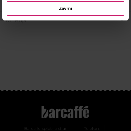
Hranilna vrednost
Zavrni
Mnenja
Barcaffe spletna stran:
Telefon: