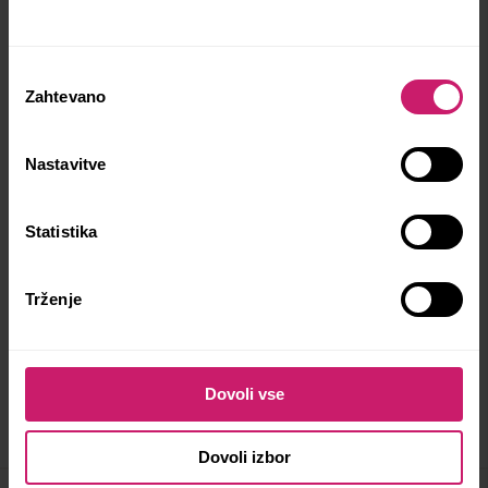
uporablja za katero koli filter košarico premera 58-
mm. Opremljen s 3 ploščatimi rezili, ki
enakomerno in učinkovito poravnajo kavo. Leveler
Izbira
poravna mleto kavo v ročki pred stiskanjem in tako
Zahtevano
soglasja
dobimo boljšo ekstrakcijo, ter preprečimo tako
imenovani “channelling”. Črno/bele barve.
Nastavitve
Statistika
Trženje
Dodaj v košarico
Dovoli vse
Podrobnosti
Dovoli izbor