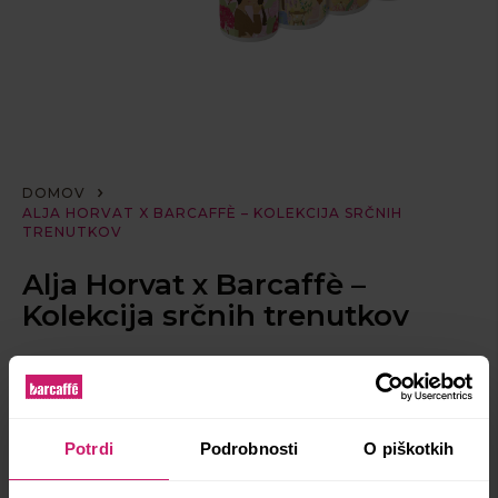
DOMOV
ALJA HORVAT X BARCAFFÈ – KOLEKCIJA SRČNIH
TRENUTKOV
Alja Horvat x Barcaffè –
Kolekcija srčnih trenutkov
30,00 EUR
Ob 55. obletnici Barcaffè je umetnica Alja Horvat
Potrdi
Podrobnosti
O piškotkih
oblikovala ekskluzivno kolekcijo štirih skodelic za
instant kavo, ki s svojimi ilustracijami in toplimi