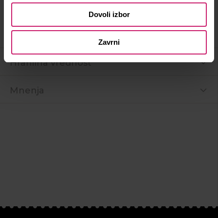
Dovoli izbor
Podrobnosti
Zavrni
Hranilna vrednost
Mnenja